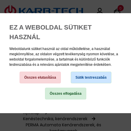
0
EZ A WEBOLDAL SÜTIKET
HASZNÁL
Weboldalunk sütiket használ az oldal működtetése, a használat
MENU
megkönnyítése, az oldalon végzett tevékenység nyomon követése, a
weboldal forgalomelemzése, a tartalmak és különböző funkciók
testreszabása és a releváns ajánlatok megjelenítése érdekében.
Termékinformációk
Összes elutasítása
Sütik testreszabás
Összes elfogadása
TERMÉK KATEGÓRIÁK
PNEUMATIKA
Nyitólap
Kenéstechnika, kenőrendszerek
PERMA Automata Kenőrendszerek, és
KÉZISZERSZÁMOK