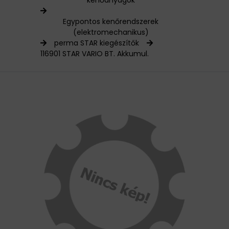
kenőanyagok
HAJTÁSTECHNIKA
Egypontos kenőrendszerek
(elektromechanikus)
KARBANTARTÓ ANYAGOK
perma STAR kiegészítők
116901 STAR VARIO BT. Akkumul.
CSAPÁGYAK
BEMUTATKOZÁS
ÜZLETEINK
HÍREK
VÁSÁRLÁSI INFORMÁCIÓK
KAPCSOLAT