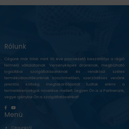
Rólunk
Cégünk már több mint 30 éve piacvezető beszállítója a régió
termelő vállalatainak. Versenyképes árainknak, megbízható
logisztikai szolgáltatásainknak és rendkívül széles
termékválasztékunknak köszönhetően, szerződéses vevőink
jelentős költség megtakarításokat tudtak elérni a
termelékenységük növelése mellett. Legyen Ön is a Partnerünk,
vegye igénybe Ön is szolgáltatásainkat!
Menü
Cégünkről