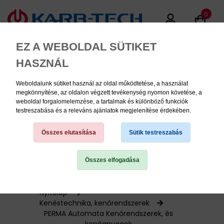
0
EZ A WEBOLDAL SÜTIKET
HASZNÁL
Weboldalunk sütiket használ az oldal működtetése, a használat
MENU
megkönnyítése, az oldalon végzett tevékenység nyomon követése, a
weboldal forgalomelemzése, a tartalmak és különböző funkciók
testreszabása és a releváns ajánlatok megjelenítése érdekében.
Termékinformációk
Összes elutasítása
Sütik testreszabás
Összes elfogadása
TERMÉK KATEGÓRIÁK
PNEUMATIKA
Nyitólap
Kenéstechnika, kenőrendszerek
PERMA Automata Kenőrendszerek, és
KÉZISZERSZÁMOK