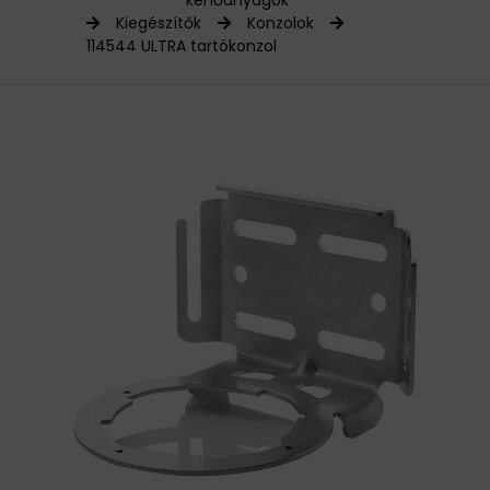
kenőanyagok
Kiegészítők
Konzolok
HAJTÁSTECHNIKA
114544 ULTRA tartókonzol
KARBANTARTÓ ANYAGOK
CSAPÁGYAK
BEMUTATKOZÁS
ÜZLETEINK
HÍREK
VÁSÁRLÁSI INFORMÁCIÓK
KAPCSOLAT