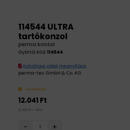
114544 ULTRA
tartókonzol
perma konzol
Gyártói kód:
114544
Katalógus oldal megnyitása
perma-tec GmbH & Co. KG
rendelhető
12.041 Ft
9.481 Ft + Áfa
-
+