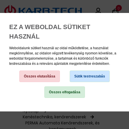
0
EZ A WEBOLDAL SÜTIKET
HASZNÁL
Weboldalunk sütiket használ az oldal működtetése, a használat
MENU
megkönnyítése, az oldalon végzett tevékenység nyomon követése, a
weboldal forgalomelemzése, a tartalmak és különböző funkciók
testreszabása és a releváns ajánlatok megjelenítése érdekében.
Termékinformációk
Összes elutasítása
Sütik testreszabás
Összes elfogadása
TERMÉK KATEGÓRIÁK
PNEUMATIKA
Nyitólap
Kenéstechnika, kenőrendszerek
PERMA Automata Kenőrendszerek, és
KÉZISZERSZÁMOK