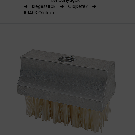
kenőanyagok
Kiegészítők
Olajkefék
HAJTÁSTECHNIKA
101403 Olajkefe
KARBANTARTÓ ANYAGOK
CSAPÁGYAK
BEMUTATKOZÁS
ÜZLETEINK
HÍREK
VÁSÁRLÁSI INFORMÁCIÓK
KAPCSOLAT