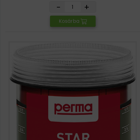
-
+
Kosárba