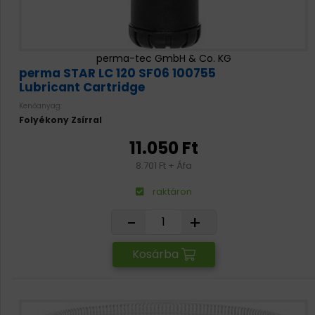
perma-tec GmbH & Co. KG
perma STAR LC 120 SF06 100755
Lubricant Cartridge
Kenőanyag:
Folyékony Zsírral
11.050 Ft
8.701 Ft + Áfa
raktáron
-
+
Kosárba