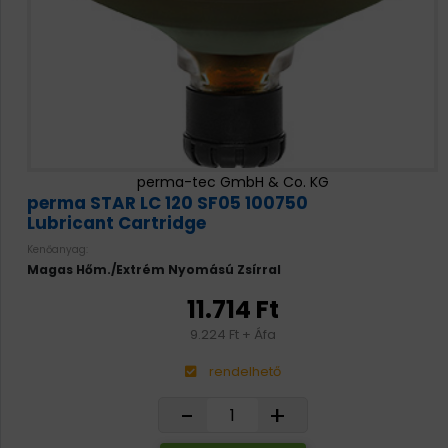
perma-tec GmbH & Co. KG
perma STAR LC 120 SF05 100750
Lubricant Cartridge
Kenőanyag:
Magas Hőm./Extrém Nyomású Zsírral
11.714 Ft
9.224 Ft + Áfa
rendelhető
-
+