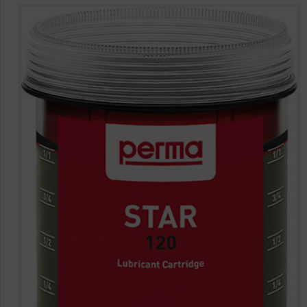
HAJTÁSTECHNIKA
KARBANTARTÓ ANYAGOK
CSAPÁGYAK
BEMUTATKOZÁS
ÜZLETEINK
HÍREK
VÁSÁRLÁSI INFORMÁCIÓK
KAPCSOLAT