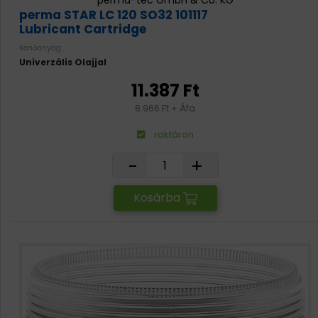
perma-tec GmbH & Co. KG
perma STAR LC 120 SO32 101117
Lubricant Cartridge
Kenőanyag:
Univerzális Olajjal
11.387 Ft
8.966 Ft + Áfa
raktáron
-
+
Kosárba