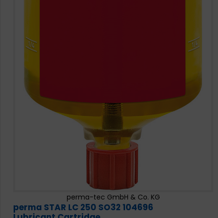
perma-tec GmbH & Co. KG
perma STAR LC 250 SO32 104696
Lubricant Cartridge