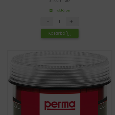
9.855 Ft + Áfa
raktáron
-
+
Kosárba