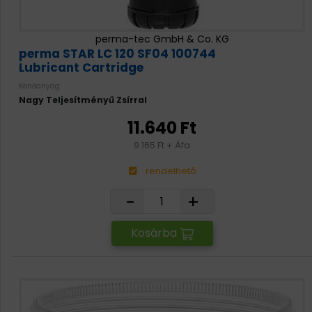
perma-tec GmbH & Co. KG
perma STAR LC 120 SF04 100744
Lubricant Cartridge
Kenőanyag:
Nagy Teljesítményű Zsírral
11.640 Ft
9.165 Ft + Áfa
rendelhető
-
+
Kosárba