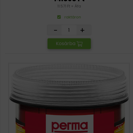
11.571 Ft + Áfa
raktáron
-
+
Kosárba