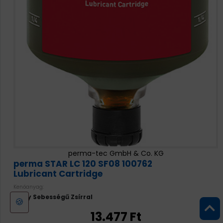
perma-tec GmbH & Co. KG
perma STAR LC 120 SF08 100762
Lubricant Cartridge
Kenőanyag:
Nagy Sebességű Zsírral
🍪
13.477 Ft