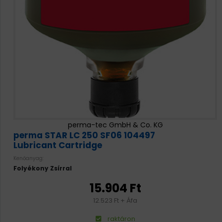
perma-tec GmbH & Co. KG
perma STAR LC 250 SF06 104497
Lubricant Cartridge
Kenőanyag:
Folyékony Zsírral
15.904 Ft
12.523 Ft + Áfa
raktáron