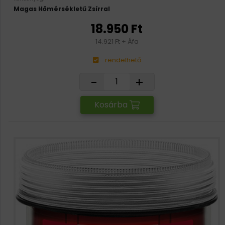
Magas Hőmérsékletű Zsírral
18.950 Ft
14.921 Ft + Áfa
rendelhető
-
+
Kosárba