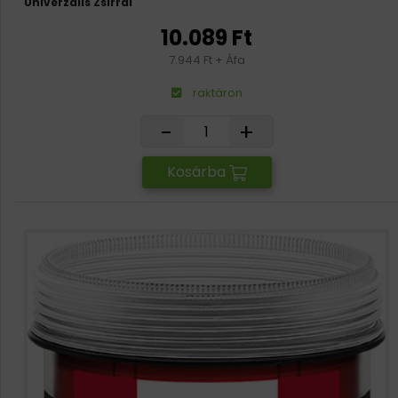
Univerzális Zsírral
10.089 Ft
7.944 Ft + Áfa
raktáron
-
+
Kosárba