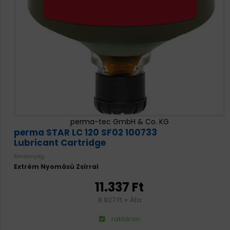
perma-tec GmbH & Co. KG
perma STAR LC 120 SF02 100733
Lubricant Cartridge
Kenőanyag:
Extrém Nyomású Zsírral
11.337 Ft
8.927 Ft + Áfa
raktáron