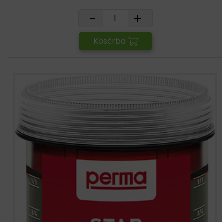
-
+
Kosárba