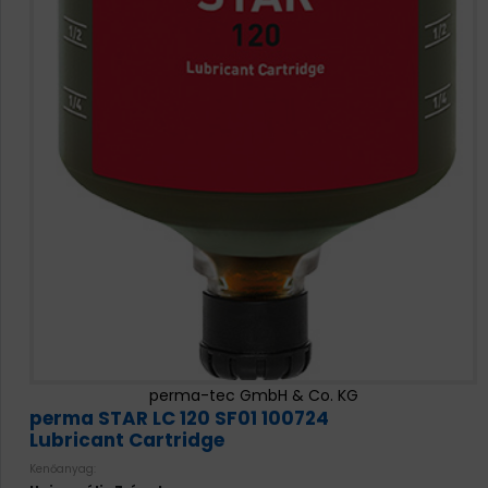
perma-tec GmbH & Co. KG
perma STAR LC 120 SF01 100724
Lubricant Cartridge
Kenőanyag: