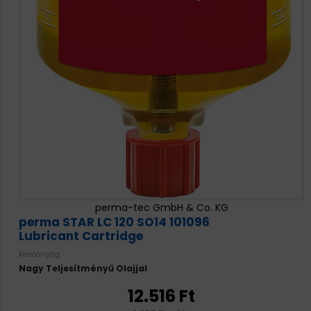
perma-tec GmbH & Co. KG
perma STAR LC 120 SO14 101096
Lubricant Cartridge
Kenőanyag:
Nagy Teljesítményű Olajjal
12.516 Ft