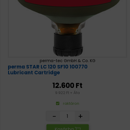
perma-tec GmbH & Co. KG
perma STAR LC 120 SF10 100770
Lubricant Cartridge
12.600 Ft
9.922 Ft + Áfa
raktáron
-
+
Kosárba