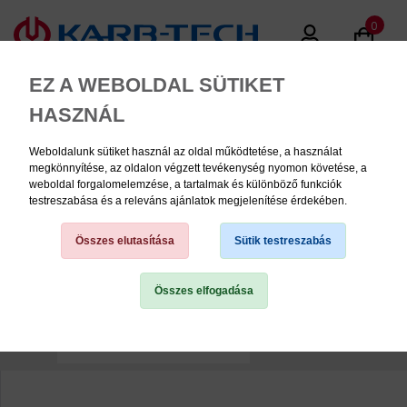
0
EZ A WEBOLDAL SÜTIKET
HASZNÁL
Weboldalunk sütiket használ az oldal működtetése, a használat
MENU
megkönnyítése, az oldalon végzett tevékenység nyomon követése, a
weboldal forgalomelemzése, a tartalmak és különböző funkciók
testreszabása és a releváns ajánlatok megjelenítése érdekében.
perma STAR LC egység
(Lubricant Cartridge)
Összes elutasítása
Sütik testreszabás
Összes elfogadása
TERMÉK KATEGÓRIÁK
1
2
PNEUMATIKA
KÉZISZERSZÁMOK