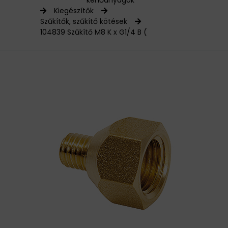
kenőanyagok
Kiegészítők
HAJTÁSTECHNIKA
Szűkítők, szűkítő kötések
104839 Szűkítő M8 K x G1/4 B (
KARBANTARTÓ ANYAGOK
CSAPÁGYAK
BEMUTATKOZÁS
ÜZLETEINK
HÍREK
VÁSÁRLÁSI INFORMÁCIÓK
KAPCSOLAT