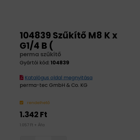
104839 Szűkítő M8 K x
G1/4 B (
perma szűkítő
Gyártói kód:
104839
Katalógus oldal megnyitása
perma-tec GmbH & Co. KG
rendelhető
1.342 Ft
1.057 Ft + Áfa