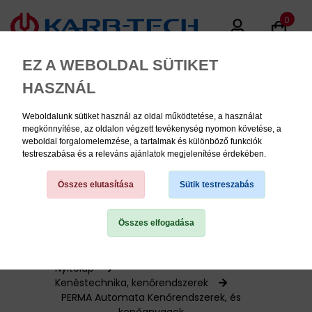
0
EZ A WEBOLDAL SÜTIKET
HASZNÁL
Weboldalunk sütiket használ az oldal működtetése, a használat
MENU
megkönnyítése, az oldalon végzett tevékenység nyomon követése, a
weboldal forgalomelemzése, a tartalmak és különböző funkciók
testreszabása és a releváns ajánlatok megjelenítése érdekében.
Termékinformációk
Összes elutasítása
Sütik testreszabás
Összes elfogadása
TERMÉK KATEGÓRIÁK
PNEUMATIKA
Nyitólap
Kenéstechnika, kenőrendszerek
PERMA Automata Kenőrendszerek, és
KÉZISZERSZÁMOK