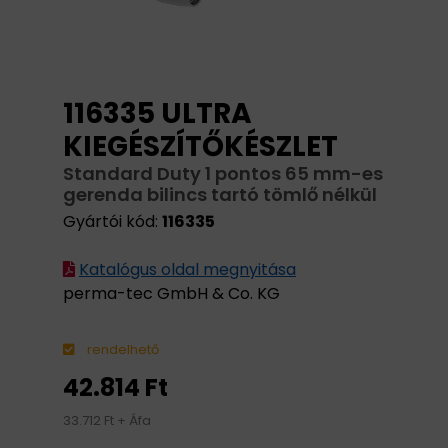
116335 ULTRA
KIEGÉSZÍTŐKÉSZLET
Standard Duty 1 pontos 65 mm-es
gerenda bilincs tartó tömlő nélkül
Gyártói kód:
116335
Katalógus oldal megnyitása
perma-tec GmbH & Co. KG
rendelhető
42.814 Ft
33.712 Ft + Áfa