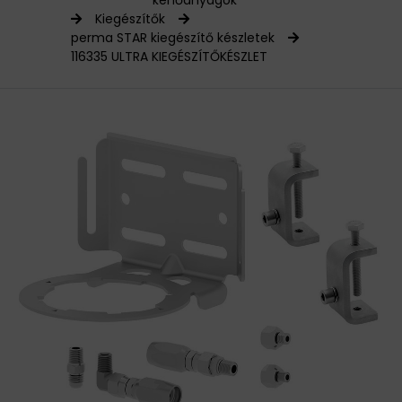
kenőanyagok
Kiegészítők
HAJTÁSTECHNIKA
perma STAR kiegészítő készletek
116335 ULTRA KIEGÉSZÍTŐKÉSZLET
KARBANTARTÓ ANYAGOK
CSAPÁGYAK
BEMUTATKOZÁS
ÜZLETEINK
HÍREK
VÁSÁRLÁSI INFORMÁCIÓK
KAPCSOLAT