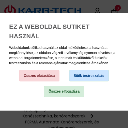
0
EZ A WEBOLDAL SÜTIKET
HASZNÁL
Weboldalunk sütiket használ az oldal működtetése, a használat
MENU
megkönnyítése, az oldalon végzett tevékenység nyomon követése, a
weboldal forgalomelemzése, a tartalmak és különböző funkciók
testreszabása és a releváns ajánlatok megjelenítése érdekében.
Termékinformációk
Összes elutasítása
Sütik testreszabás
Összes elfogadása
TERMÉK KATEGÓRIÁK
PNEUMATIKA
Nyitólap
Kenéstechnika, kenőrendszerek
PERMA Automata Kenőrendszerek, és
KÉZISZERSZÁMOK