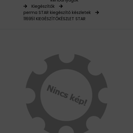
kenőanyagok
Kiegészítők
HAJTÁSTECHNIKA
perma STAR kiegészítő készletek
116951 KIEGÉSZÍTŐKÉSZLET STAR
KARBANTARTÓ ANYAGOK
CSAPÁGYAK
BEMUTATKOZÁS
ÜZLETEINK
HÍREK
VÁSÁRLÁSI INFORMÁCIÓK
KAPCSOLAT