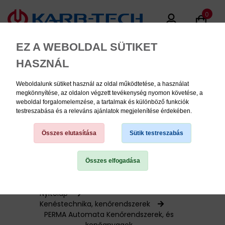
0
EZ A WEBOLDAL SÜTIKET
HASZNÁL
Weboldalunk sütiket használ az oldal működtetése, a használat
MENU
megkönnyítése, az oldalon végzett tevékenység nyomon követése, a
weboldal forgalomelemzése, a tartalmak és különböző funkciók
testreszabása és a releváns ajánlatok megjelenítése érdekében.
Termékinformációk
Összes elutasítása
Sütik testreszabás
Összes elfogadása
TERMÉK KATEGÓRIÁK
PNEUMATIKA
Nyitólap
Kenéstechnika, kenőrendszerek
PERMA Automata Kenőrendszerek, és
KÉZISZERSZÁMOK