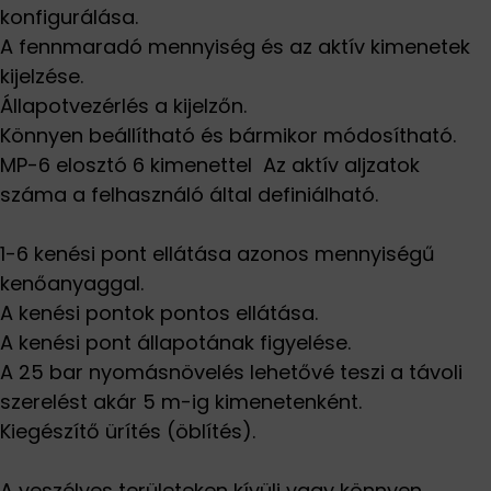
konfigurálása.
A fennmaradó mennyiség és az aktív kimenetek
kijelzése.
Állapotvezérlés a kijelzőn.
Könnyen beállítható és bármikor módosítható.
MP-6 elosztó 6 kimenettel  Az aktív aljzatok
száma a felhasználó által definiálható.
1-6 kenési pont ellátása azonos mennyiségű
kenőanyaggal.
A kenési pontok pontos ellátása.
A kenési pont állapotának figyelése.
A 25 bar nyomásnövelés lehetővé teszi a távoli
szerelést akár 5 m-ig kimenetenként.
Kiegészítő ürítés (öblítés).
A veszélyes területeken kívüli vagy könnyen