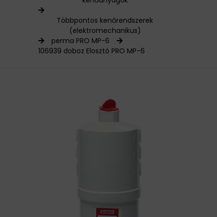
kenőanyagok
HAJTÁSTECHNIKA
Többpontos kenőrendszerek
(elektromechanikus)
KARBANTARTÓ ANYAGOK
perma PRO MP-6
106939 doboz Elosztó PRO MP-6
CSAPÁGYAK
BEMUTATKOZÁS
ÜZLETEINK
HÍREK
VÁSÁRLÁSI INFORMÁCIÓK
KAPCSOLAT