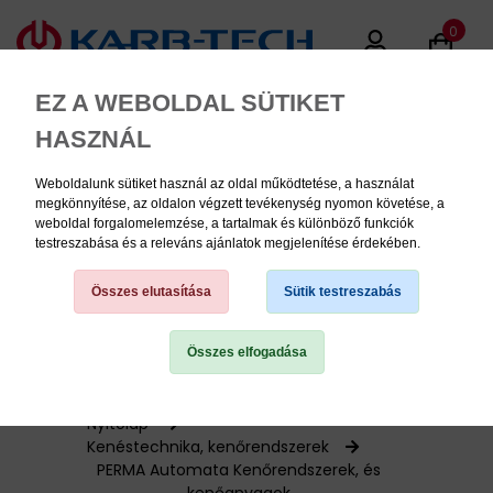
0
EZ A WEBOLDAL SÜTIKET
HASZNÁL
Weboldalunk sütiket használ az oldal működtetése, a használat
MENU
megkönnyítése, az oldalon végzett tevékenység nyomon követése, a
weboldal forgalomelemzése, a tartalmak és különböző funkciók
testreszabása és a releváns ajánlatok megjelenítése érdekében.
Termékinformációk
Összes elutasítása
Sütik testreszabás
Összes elfogadása
TERMÉK KATEGÓRIÁK
PNEUMATIKA
Nyitólap
Kenéstechnika, kenőrendszerek
PERMA Automata Kenőrendszerek, és
KÉZISZERSZÁMOK