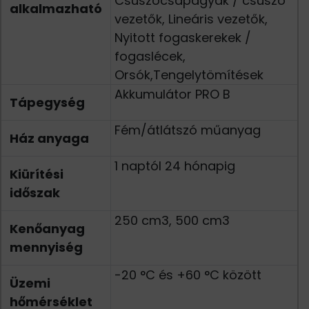
Csúszócsapágyak / csúszó
alkalmazható
vezetők, Lineáris vezetők,
Nyitott fogaskerekek /
fogaslécek,
Orsók,Tengelytömítések
Akkumulátor PRO B
Tápegység
Fém/átlátszó műanyag
Ház anyaga
1 naptól 24 hónapig
Kiürítési
időszak
250 cm3, 500 cm3
Kenőanyag
mennyiség
-20 °C és +60 °C között
Üzemi
hőmérséklet