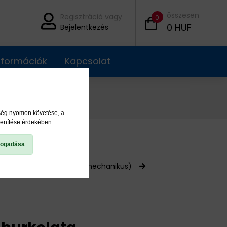
összesen
Regisztráció vagy
0
0
HUF
Bejelentkezés
információk
Kapcsolat
ység nyomon követése, a
lenítése érdekében.
fogadása
kenőrendszerek (elektromechanikus)