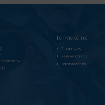
Termékeink
ől
Pneumatika
t
Kéziszerszámok
i információk
Hajtástechnika
lés