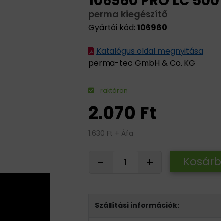
106960 PRO LC 500
perma kiegészítő
Gyártói kód:
106960
Katalógus oldal megnyitása
perma-tec GmbH & Co. KG
raktáron
2.070 Ft
1.630 Ft + Áfa
-
+
Kosár
Szállítási információk: