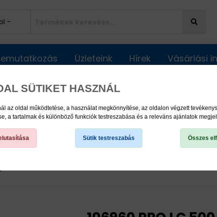
Bemutatkozás
Üzleteink
Hírek
Vásárlási 
DAL SÜTIKET HASZNÁL
ál az oldal működtetése, a használat megkönnyítése, az oldalon végzett tevéken
, a tartalmak és különböző funkciók testreszabása és a releváns ajánlatok megje
lutasítása
Sütik testreszabás
Összes el
 Automata Kenőrendszerek, és kenőanyagok
Többpontos 
a