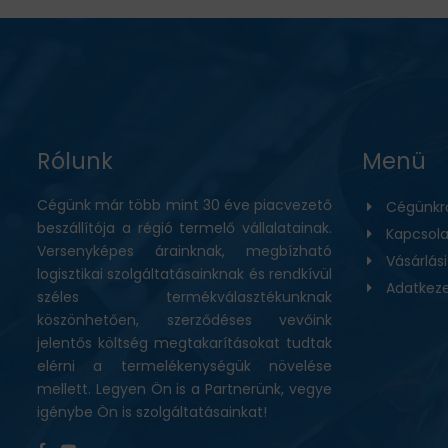
Rólunk
Menü
Cégünk már több mint 30 éve piacvezető
Cégünkr
beszállítója a régió termelő vállalatainak.
Kapcsola
Versenyképes árainknak, megbízható
Vásárlás
logisztikai szolgáltatásainknak és rendkívül
Adatkeze
széles termékválasztékunknak
köszönhetően, szerződéses vevőink
jelentős költség megtakarításokat tudtak
elérni a termelékenységük növelése
mellett. Legyen Ön is a Partnerünk, vegye
igénybe Ön is szolgáltatásainkat!