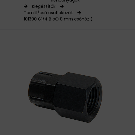
kenőanyagok
Kiegészítők
HAJTÁSTECHNIKA
Tömlő/cső csatlakozók
101390 G1/4 B oO 8 mm csőhöz (
KARBANTARTÓ ANYAGOK
CSAPÁGYAK
BEMUTATKOZÁS
ÜZLETEINK
HÍREK
VÁSÁRLÁSI INFORMÁCIÓK
KAPCSOLAT