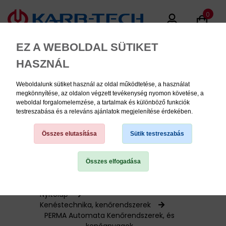
0
EZ A WEBOLDAL SÜTIKET
HASZNÁL
Weboldalunk sütiket használ az oldal működtetése, a használat
MENU
megkönnyítése, az oldalon végzett tevékenység nyomon követése, a
weboldal forgalomelemzése, a tartalmak és különböző funkciók
testreszabása és a releváns ajánlatok megjelenítése érdekében.
Termékinformációk
Összes elutasítása
Sütik testreszabás
Összes elfogadása
TERMÉK KATEGÓRIÁK
PNEUMATIKA
Nyitólap
Kenéstechnika, kenőrendszerek
PERMA Automata Kenőrendszerek, és
KÉZISZERSZÁMOK