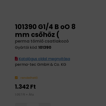
101390 G1/4 B oO 8
mm csőhöz (
perma tömlő csatlakozó
Gyártói kód:
101390
Katalógus oldal megnyitása
perma-tec GmbH & Co. KG
rendelhető
1.342 Ft
1.057 Ft + Áfa