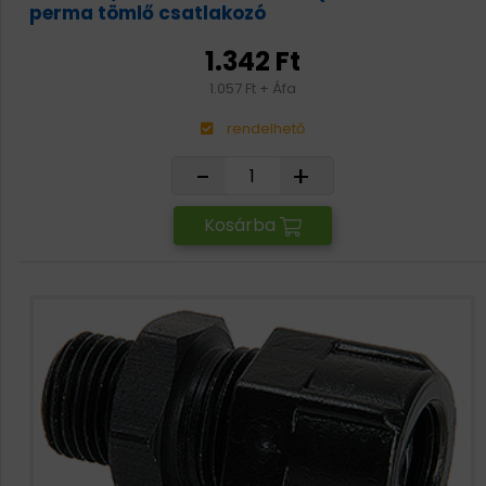
perma tömlő csatlakozó
1.342 Ft
1.057 Ft + Áfa
rendelhető
-
+
Kosárba