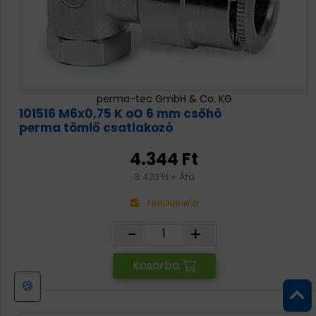
perma-tec GmbH & Co. KG
101516 M6x0,75 K oO 6 mm csőhö
perma tömlő csatlakozó
4.344 Ft
3.420 Ft + Áfa
rendelhető
-
+
Kosárba
🍪