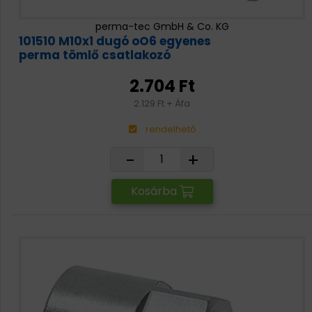
perma-tec GmbH & Co. KG
101510 M10x1 dugó oO6 egyenes
perma tömlő csatlakozó
2.704 Ft
2.129 Ft + Áfa
rendelhető
-
+
Kosárba