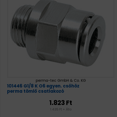
perma-tec GmbH & Co. KG
101446 G1/8 K O6 egyen. csőhöz
perma tömlő csatlakozó
1.823 Ft
1.435 Ft + Áfa