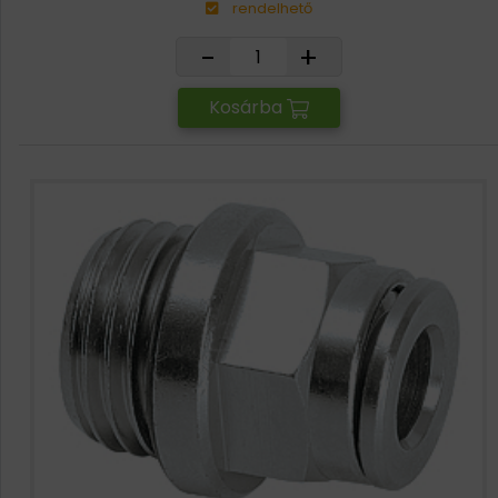
rendelhető
-
+
Kosárba