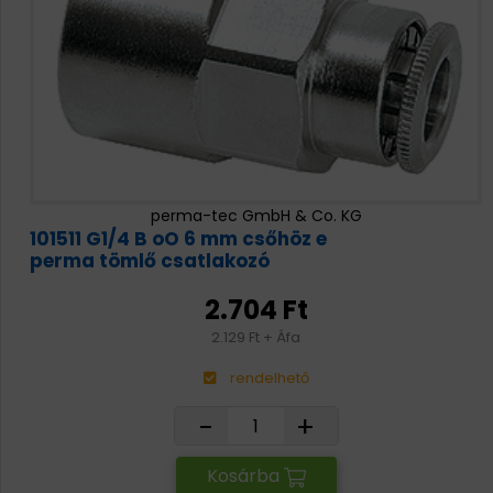
perma-tec GmbH & Co. KG
101511 G1/4 B oO 6 mm csőhöz e
perma tömlő csatlakozó
2.704 Ft
2.129 Ft + Áfa
rendelhető
-
+
Kosárba