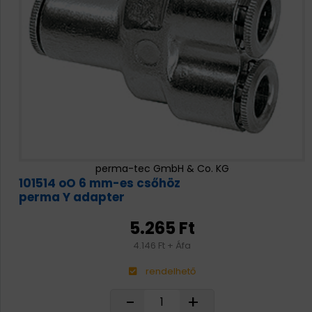
perma-tec GmbH & Co. KG
101514 oO 6 mm-es csőhöz
perma Y adapter
5.265 Ft
4.146 Ft + Áfa
rendelhető
-
+