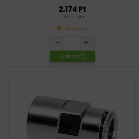
2.174 Ft
1.712 Ft + Áfa
rendelhető
-
+
Kosárba