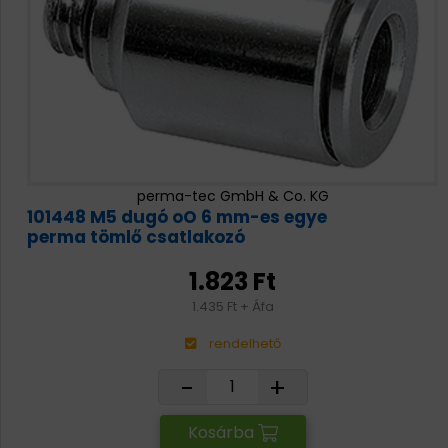
perma-tec GmbH & Co. KG
101448 M5 dugó oO 6 mm-es egye
perma tömlő csatlakozó
1.823 Ft
1.435 Ft + Áfa
rendelhető
-
+
Kosárba