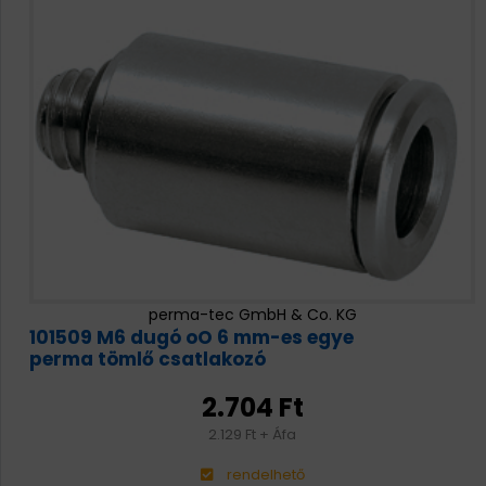
perma-tec GmbH & Co. KG
101509 M6 dugó oO 6 mm-es egye
perma tömlő csatlakozó
2.704 Ft
2.129 Ft + Áfa
rendelhető