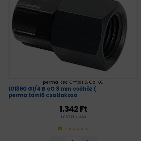
HAJTÁSTECHNIKA
KARBANTARTÓ ANYAGOK
CSAPÁGYAK
BEMUTATKOZÁS
ÜZLETEINK
perma-tec GmbH & Co. KG
101390 G1/4 B oO 8 mm csőhöz (
HÍREK
perma tömlő csatlakozó
1.342 Ft
VÁSÁRLÁSI INFORMÁCIÓK
1.057 Ft + Áfa
KAPCSOLAT
rendelhető