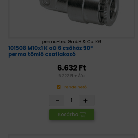
perma-tec GmbH & Co. KG
101508 M10x1 K oO 6 csőhöz 90°
perma tömlő csatlakozó
6.632 Ft
5.222 Ft + Áfa
rendelhető
-
+
Kosárba