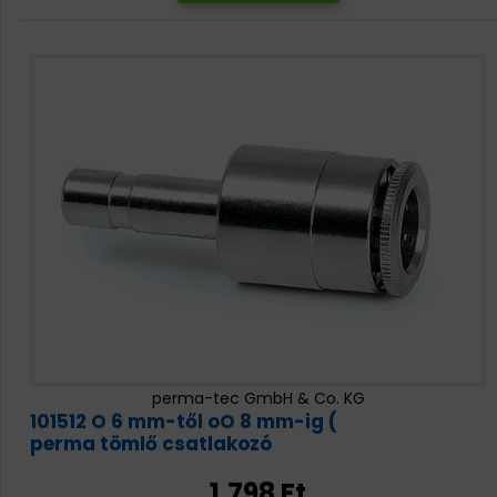
perma-tec GmbH & Co. KG
101512 O 6 mm-től oO 8 mm-ig (
perma tömlő csatlakozó
1.798 Ft