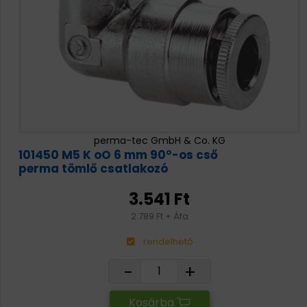
perma-tec GmbH & Co. KG
101450 M5 K oO 6 mm 90°-os cső
perma tömlő csatlakozó
3.541 Ft
2.789 Ft + Áfa
rendelhető
-
+
Kosárba