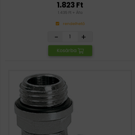
1.823 Ft
1.435 Ft + Áfa
rendelhető
-
+
Kosárba