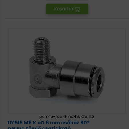
Kosárba
perma-tec GmbH & Co. KG
101515 M6 K oO 6 mm csőhöz 90°
perma tömlő csatlakozó