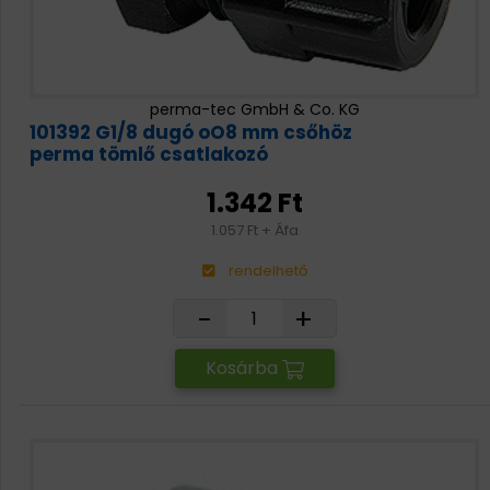
perma-tec GmbH & Co. KG
101392 G1/8 dugó oO8 mm csőhöz
perma tömlő csatlakozó
1.342 Ft
1.057 Ft + Áfa
rendelhető
-
+
Kosárba