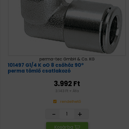
perma-tec GmbH & Co. KG
101497 G1/4 K oO 8 csőhöz 90°
perma tömlő csatlakozó
3.992 Ft
3.143 Ft + Áfa
rendelhető
-
+
Kosárba