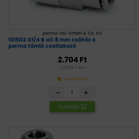
perma-tec GmbH & Co. KG
101502 G1/4 B oO 8 mm csőhöz e
perma tömlő csatlakozó
2.704 Ft
2.129 Ft + Áfa
rendelhető
-
+
Kosárba