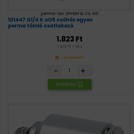
perma-tec GmbH & Co. KG
101447 G1/4 K oO6 csőhöz egyen
perma tömlő csatlakozó
1.823 Ft
1.435 Ft + Áfa
rendelhető
-
+
Kosárba