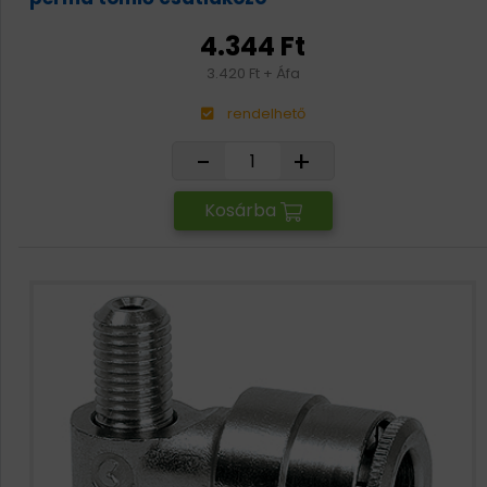
4.344 Ft
3.420 Ft + Áfa
rendelhető
-
+
Kosárba