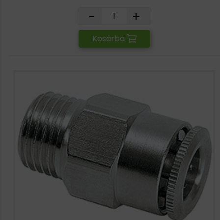
-
+
Kosárba