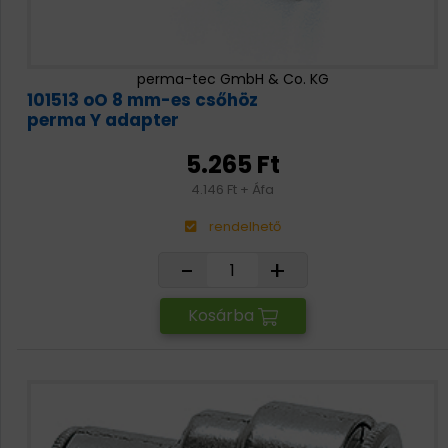
perma-tec GmbH & Co. KG
101513 oO 8 mm-es csőhöz
perma Y adapter
5.265 Ft
4.146 Ft + Áfa
rendelhető
-
+
Kosárba