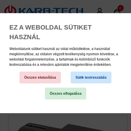
0
EZ A WEBOLDAL SÜTIKET
HASZNÁL
Weboldalunk sütiket használ az oldal működtetése, a használat
MENU
megkönnyítése, az oldalon végzett tevékenység nyomon követése, a
weboldal forgalomelemzése, a tartalmak és különböző funkciók
testreszabása és a releváns ajánlatok megjelenítése érdekében.
Tömlő/cső csatlakozók
Összes elutasítása
Sütik testreszabás
Összes elfogadása
TERMÉK KATEGÓRIÁK
PNEUMATIKA
KÉZISZERSZÁMOK